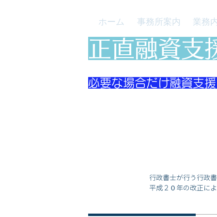
ホーム
事務所案内
業務
​正直融資支
必要な場合だけ融資支援
行政書士が行う行政書
平成２０年の改正によ