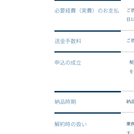
ご
必要経費（実費）のお支払
日
ご
送金手数料
契
申込の成立
を
納
納品時期
業
解約時の扱い
す