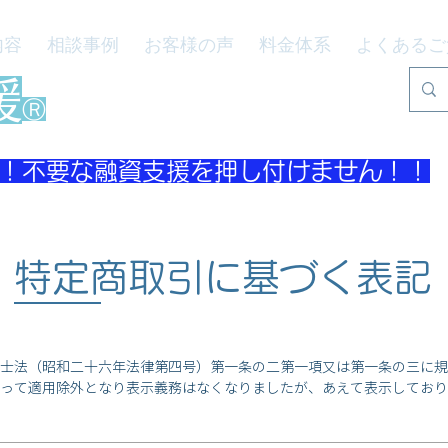
内容
相談事例
お客様の声
料金体系
よくあるご
援
Ⓡ
！不要な融資支援を押し付けません！！
特定商取引に基づく表記
士法（昭和二十六年法律第四号）第一条の二第一項又は第一条の三に規
って適用除外となり表示義務はなくなりましたが、あえて表示しており