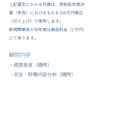
上記算定にかかる月商は、原則前年度決
算（申告）におけるものを100万円単位
（切り上げ）で使用します。
新規開業後の初年度は最低料金（2万円）
にて承ります。
顧問内容
・経営助言​（随時）
・収支・財務内容分析​（随時）
・資金調達診断・資金繰改善支援助
言
※実際の支援には別途コンサルティング
料が必要になる場合があります。
・経営改善計画策定支援助言
※実際の支援には別途コンサルティング