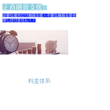
​正直融資支援
Ⓡ
必要な場合だけ融資支援！不要な融資支援を
押し付けません！！
​料金体系