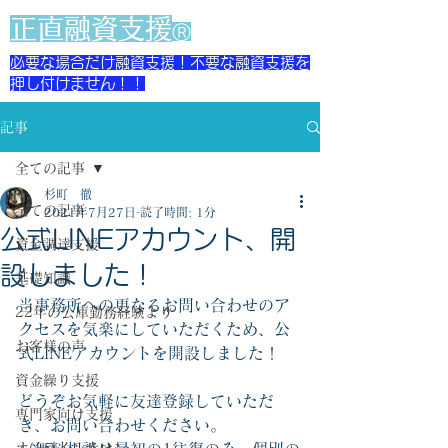
​正直融資支援
Ⓡ
必要な場合だけ融資支援！不要な融資支援を
押し付けません！！
記事
全ての記事
杉町 徹
全ての記事
2021年7月27日
読了時間: 1分
公式LINEアカウント、開
資金調達支援
設しました！
基礎知識
当事務所への更なるお問い合わせのア
22年の公庫勤務経験より
クセスを気楽にしていただくため、公
お客様の声
式LINEアカウントを開設しました！
資金繰り支援
どうぞお気軽に友達登録していただ
専門家向け支援
き、お問い合わせください。