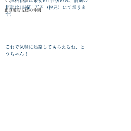
オンラインサロン
（無料相談は最初の1往復のみ、個別の
相談は1時間1万円（税込）にて承りま
正直融資支援の仲間
す）
これで気軽に連絡してもらえるね、と
うちゃん！