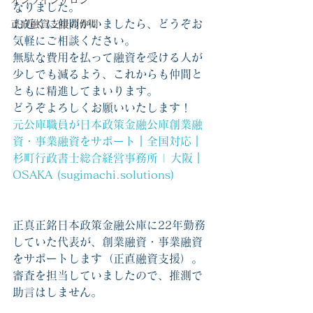
オンラインサロン
なりました。
お近くに仲間がいましたら、どうぞお
正直融資支援の仲間
気軽にご相談ください。
無駄な費用を払って融資を受ける人が
少しでも減るよう、これからも仲間と
ともに精進してまいります。
どうぞよろしくお願いいたします！
元公庫職員が日本政策金融公庫創業融
資・事業融資をサポート｜全国対応｜
杉町行政書士総合経営事務所 | 大阪｜
OSAKA (sugimachi.solutions)
正真正銘日本政策金融公庫に22年勤務
していた代表が、創業融資・事業融資
をサポートします（正直融資支援）。
審査を担当していましたので、推測で
助言はしません。