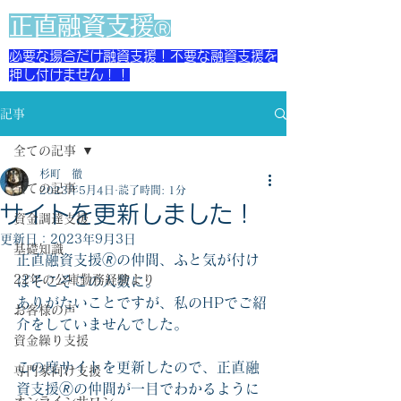
​正直融資支援
Ⓡ
必要な場合だけ融資支援！不要な融資支援を
押し付けません！！
記事
全ての記事
杉町 徹
全ての記事
2023年5月4日
読了時間: 1分
サイトを更新しました！
資金調達支援
更新日：
2023年9月3日
基礎知識
正直融資支援🄬の仲間、ふと気が付け
22年の公庫勤務経験より
ばそこそこの人数に。
ありがたいことですが、私のHPでご紹
お客様の声
介をしていませんでした。
資金繰り支援
この度サイトを更新したので、正直融
専門家向け支援
資支援🄬の仲間が一目でわかるように