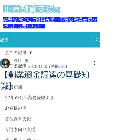
​正直融資支援
Ⓡ
必要な場合だけ融資支援！不要な融資支援を
押し付けません！！
記事
全ての記事
杉町 徹
全ての記事
2024年5月26日
読了時間: 8分
【創業資金調達の基礎知
資金調達支援
識】
基礎知識
22年の公庫勤務経験より
お客様の声
資金繰り支援
専門家向け支援