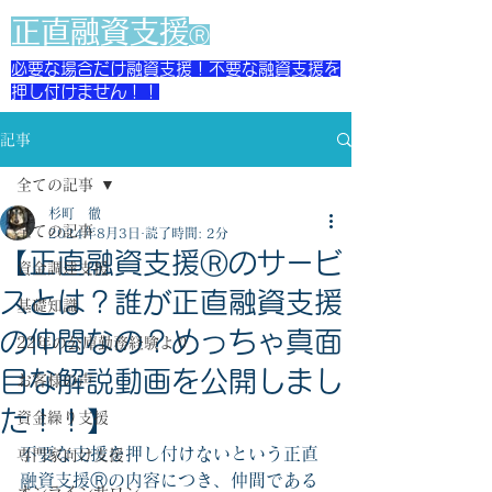
​正直融資支援
Ⓡ
必要な場合だけ融資支援！不要な融資支援を
押し付けません！！
記事
全ての記事
杉町 徹
全ての記事
2024年8月3日
読了時間: 2分
【正直融資支援Ⓡのサービ
資金調達支援
スとは？誰が正直融資支援
基礎知識
の仲間なの？めっちゃ真面
22年の公庫勤務経験より
目な解説動画を公開しまし
お客様の声
た！！】
資金繰り支援
不要な支援を押し付けないという正直
専門家向け支援
融資支援Ⓡの内容につき、仲間である