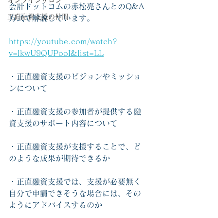
オンラインサロン
会計ドットコムの赤松亮さんとのQ&A
正直融資支援の仲間
方式で解説しています。
https://youtube.com/watch?
v=lkwU9QUPooI&list=LL
・正直融資支援のビジョンやミッショ
ンについて
・正直融資支援の参加者が提供する融
資支援のサポート内容について
・正直融資支援が支援することで、ど
のような成果が期待できるか
・正直融資支援では、支援が必要無く
自分で申請できそうな場合には、その
ようにアドバイスするのか